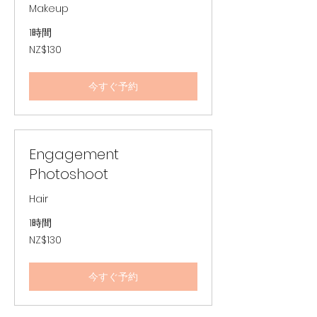
Makeup
1時間
130
NZ$130
ニ
ュ
ー
ジ
今すぐ予約
ー
ラ
ン
ド
ド
ル
Engagement
Photoshoot
Hair
1時間
130
NZ$130
ニ
ュ
ー
ジ
今すぐ予約
ー
ラ
ン
ド