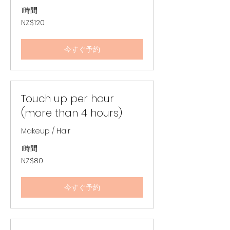
1時間
120
NZ$120
ニ
ュ
ー
ジ
今すぐ予約
ー
ラ
ン
ド
ド
ル
Touch up per hour
(more than 4 hours)
Makeup / Hair
1時間
80
NZ$80
ニ
ュ
ー
ジ
今すぐ予約
ー
ラ
ン
ド
ド
ル