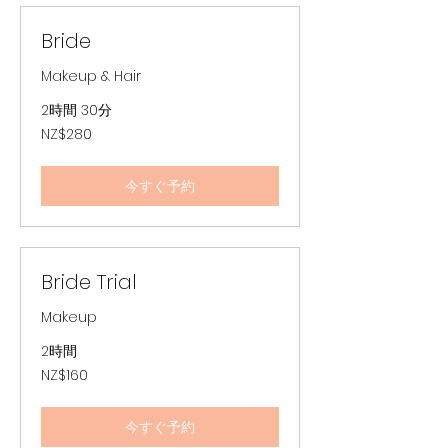
ド
ル
Bride
Makeup & Hair
2時間 30分
280
NZ$280
ニ
ュ
ー
ジ
今すぐ予約
ー
ラ
ン
ド
ド
ル
Bride Trial
Makeup
2時間
160
NZ$160
ニ
ュ
ー
ジ
今すぐ予約
ー