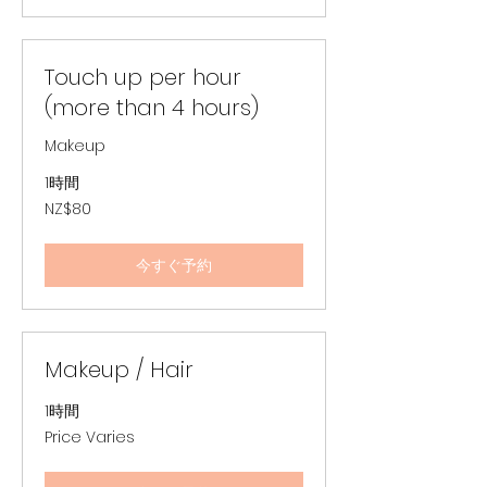
ン
ド
ド
ル
Touch up per hour
(more than 4 hours)
Makeup
1時間
80
NZ$80
ニ
ュ
ー
ジ
今すぐ予約
ー
ラ
ン
ド
ド
ル
Makeup / Hair
1時間
Price
Price Varies
Varies