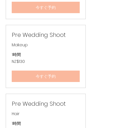
ー
ジ
今すぐ予約
ー
ラ
ン
ド
ド
ル
Pre Wedding Shoot
Makeup
1時間
130
NZ$130
ニ
ュ
ー
ジ
今すぐ予約
ー
ラ
ン
ド
ド
ル
Pre Wedding Shoot
Hair
1時間