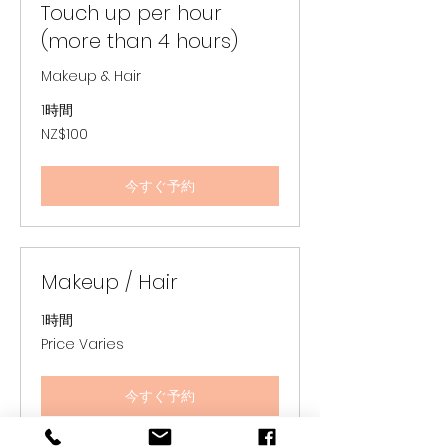
Touch up per hour
(more than 4 hours)
Makeup & Hair
1時間
100
NZ$100
ニ
ュ
ー
ジ
今すぐ予約
ー
ラ
ン
ド
ド
ル
Makeup / Hair
1時間
Price
Price Varies
Varies
今すぐ予約