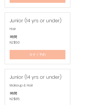
ー
ラ
ン
ド
ド
ル
Junior (14 yrs or under)
Hair
1時間
50
NZ$50
ニ
ュ
ー
ジ
今すぐ予約
ー
ラ
ン
ド
ド
ル
Junior (14 yrs or under)
Makeup & Hair
1時間
85
NZ$85
ニ
ュ