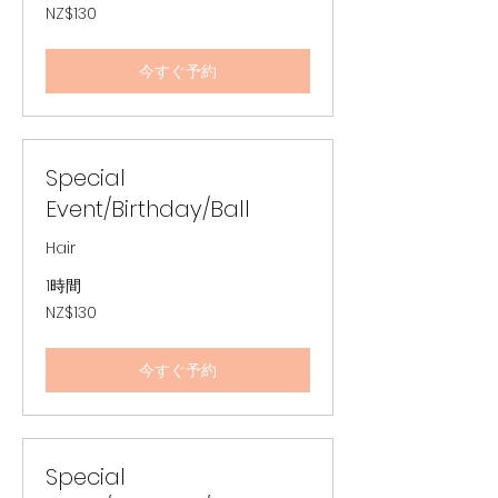
130
NZ$130
ニ
ュ
ー
ジ
今すぐ予約
ー
ラ
ン
ド
ド
ル
Special
Event/Birthday/Ball
Hair
1時間
130
NZ$130
ニ
ュ
ー
ジ
今すぐ予約
ー
ラ
ン
ド
ド
ル
Special