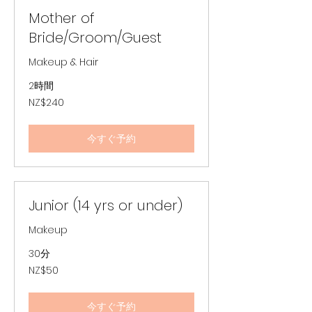
ル
Mother of
Bride/Groom/Guest
Makeup & Hair
2時間
240
NZ$240
ニ
ュ
ー
ジ
今すぐ予約
ー
ラ
ン
ド
ド
ル
Junior (14 yrs or under)
Makeup
30分
50
NZ$50
ニ
ュ
ー
ジ
今すぐ予約