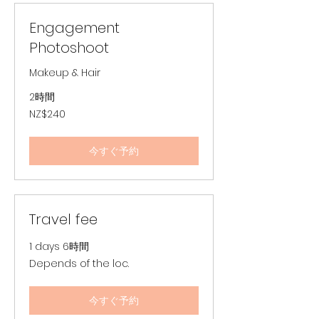
ド
ル
Engagement
Photoshoot
Makeup & Hair
2時間
240
NZ$240
ニ
ュ
ー
ジ
今すぐ予約
ー
ラ
ン
ド
ド
ル
Travel fee
1 days 6時間
Depends
Depends of the loc.
of
the
loc.
今すぐ予約