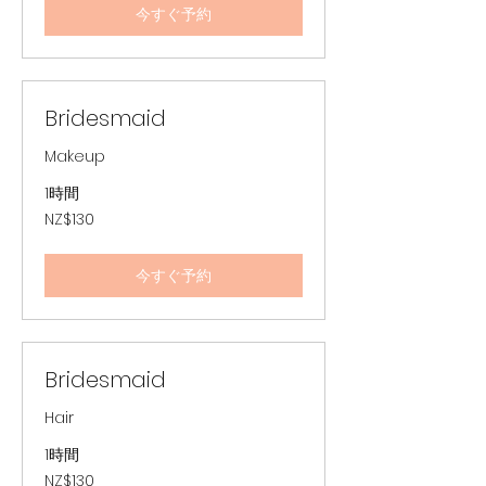
ジ
今すぐ予約
ー
ラ
ン
ド
ド
ル
Bridesmaid
Makeup
1時間
130
NZ$130
ニ
ュ
ー
ジ
今すぐ予約
ー
ラ
ン
ド
ド
ル
Bridesmaid
Hair
1時間
130
NZ$130