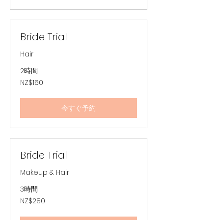
ラ
ン
ド
ド
ル
Bride Trial
Hair
2時間
160
NZ$160
ニ
ュ
ー
ジ
今すぐ予約
ー
ラ
ン
ド
ド
ル
Bride Trial
Makeup & Hair
3時間
280
NZ$280
ニ
ュ
ー