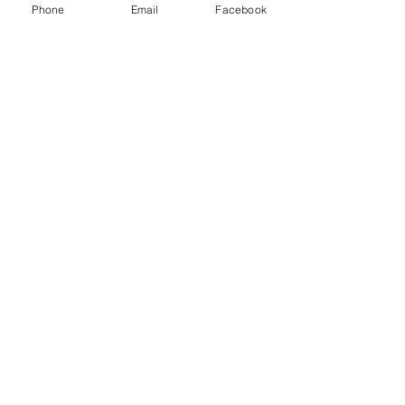
Phone
Email
Facebook
Body Building
Competition
Makeup
1時間 30分
150
NZ$150
ニ
ュ
ー
ジ
今すぐ予約
ー
ラ
ン
ド
ド
ル
Body Building
Competition Hair
Hair
1時間
130
NZ$130
ニ