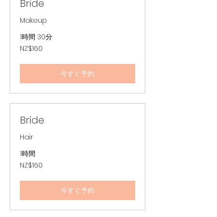
Bride
Makeup
1時間 30分
160
NZ$160
ニ
ュ
ー
ジ
今すぐ予約
ー
ラ
ン
ド
ド
ル
Bride
Hair
1時間
160
NZ$160
ニ
ュ
ー
ジ
今すぐ予約
ー
ラ
ン
ド