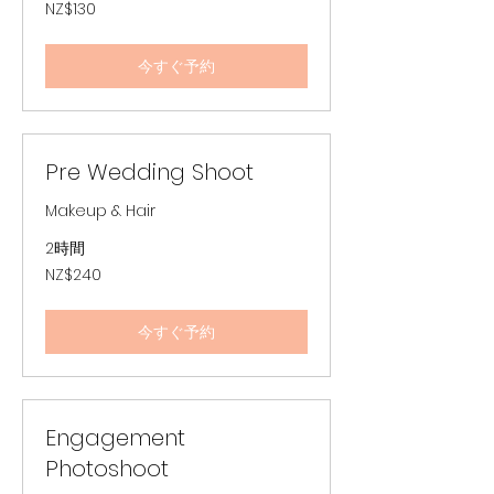
130
NZ$130
ニ
ュ
ー
ジ
今すぐ予約
ー
ラ
ン
ド
ド
ル
Pre Wedding Shoot
Makeup & Hair
2時間
240
NZ$240
ニ
ュ
ー
ジ
今すぐ予約
ー
ラ
ン
ド
ド
ル
Engagement
Photoshoot