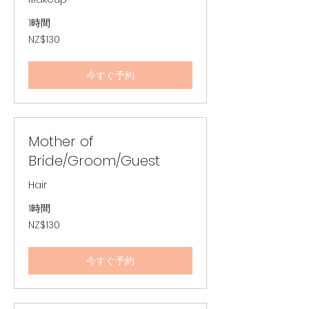
1時間
130
NZ$130
ニ
ュ
ー
ジ
今すぐ予約
ー
ラ
ン
ド
ド
ル
Mother of
Bride/Groom/Guest
Hair
1時間
130
NZ$130
ニ
ュ
ー
ジ
今すぐ予約
ー
ラ
ン
ド
ド