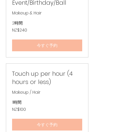
Event/Birthday/Ball
Makeup & Hair
2時間
240
NZ$240
ニ
ュ
ー
ジ
今すぐ予約
ー
ラ
ン
ド
ド
ル
Touch up per hour (4
hours or less)
Makeup / Hair
1時間
100
NZ$100
ニ
ュ
ー
ジ
今すぐ予約
ー
ラ