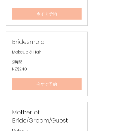
ニ
ュ
ー
ジ
今すぐ予約
ー
ラ
ン
ド
ド
ル
Bridesmaid
Makeup & Hair
2時間
240
NZ$240
ニ
ュ
ー
ジ
今すぐ予約
ー
ラ
ン
ド
ド
ル
Mother of
Bride/Groom/Guest
Makeup