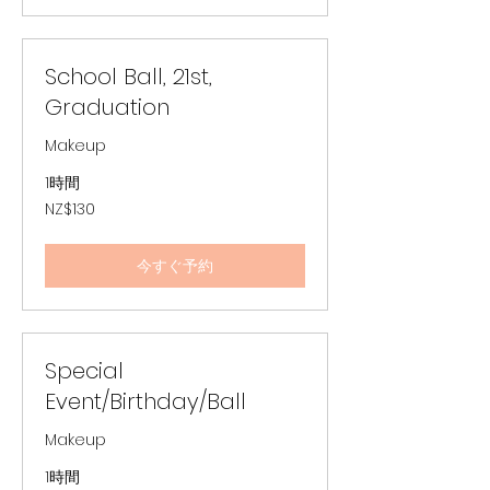
School Ball, 21st,
Graduation
Makeup
1時間
130
NZ$130
ニ
ュ
ー
ジ
今すぐ予約
ー
ラ
ン
ド
ド
ル
Special
Event/Birthday/Ball
Makeup
1時間